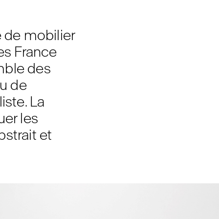
e de mobilier
ues France
mble des
u de
iste. La
uer les
strait et