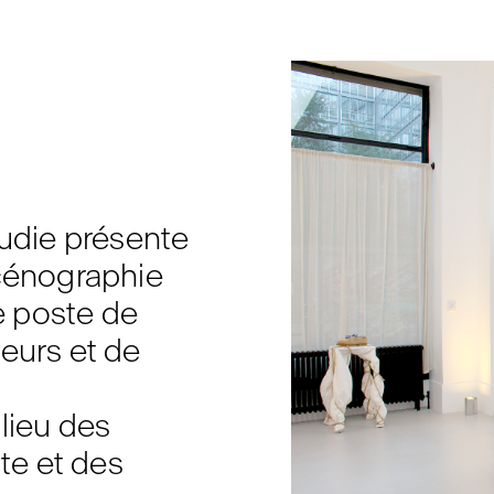
audie présente
scénographie
 poste de
leurs et de
lieu des
nte et des