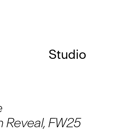
Studio
e
on Reveal, FW25